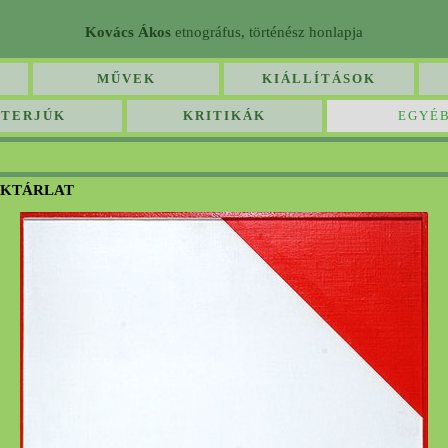
Kovács Ákos
etnográfus, történész honlapja
MŰVEK
KIÁLLÍTÁSOK
NTERJÚK
KRITIKÁK
EGYÉ
ÉKTÁRLAT