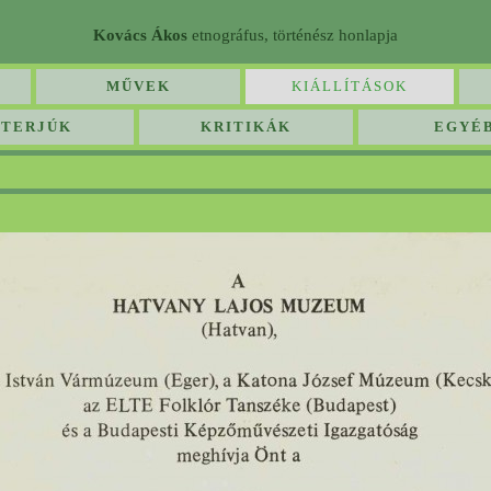
Kovács Ákos
etnográfus, történész honlapja
MŰVEK
KIÁLLÍTÁSOK
NTERJÚK
KRITIKÁK
EGYÉ