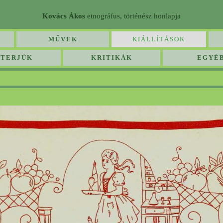
Kovács Ákos
etnográfus, történész honlapja
MŰVEK
KIÁLLÍTÁSOK
NTERJÚK
KRITIKÁK
EGYÉ