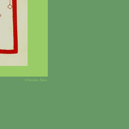
© Kovács Ákos