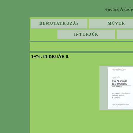
Kovács Ákos
e
BEMUTATKOZÁS
MŰVEK
INTERJÚK
1976. FEBRUÁR 8.