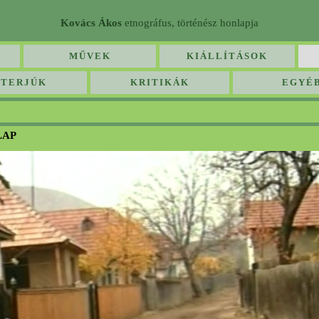
Kovács Ákos
etnográfus, történész honlapja
MŰVEK
KIÁLLÍTÁSOK
NTERJÚK
KRITIKÁK
EGYÉ
LAP