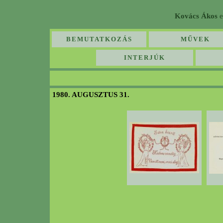
Kovács Ákos
e
BEMUTATKOZÁS
MŰVEK
INTERJÚK
1980. AUGUSZTUS 31.